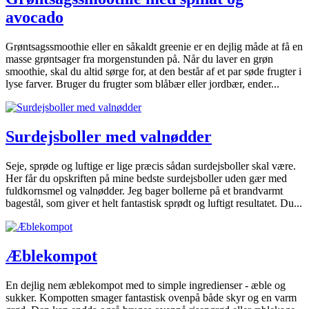
avocado
Grøntsagssmoothie eller en såkaldt greenie er en dejlig måde at få en
masse grøntsager fra morgenstunden på. Når du laver en grøn
smoothie, skal du altid sørge for, at den består af et par søde frugter i
lyse farver. Bruger du frugter som blåbær eller jordbær, ender...
Surdejsboller med valnødder
Seje, sprøde og luftige er lige præcis sådan surdejsboller skal være.
Her får du opskriften på mine bedste surdejsboller uden gær med
fuldkornsmel og valnødder. Jeg bager bollerne på et brandvarmt
bagestål, som giver et helt fantastisk sprødt og luftigt resultatet. Du...
Æblekompot
En dejlig nem æblekompot med to simple ingredienser - æble og
sukker. Kompotten smager fantastisk ovenpå både skyr og en varm