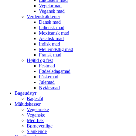
Laktosefri mad
Vegetarmad
Vegansk mad
Verdenskøkkener
Dansk mad
Italiensk mad
Mexicansk mad
Asiatisk mad
Indisk mad
Mellemøstlig mad
Fransk mad
Højtid og fest
Festmad
Fødselsdagsmad
Påskemad
Julemad
Nytårsmad
Bageudstyr
Bagestål
Måltidskasser
Vegetariske
Veganske
Med fisk
Børnevenlige
Slankende