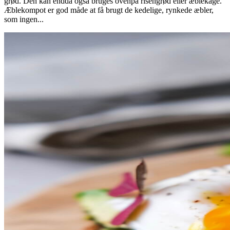
grød. Den kan endda også bruges ovenpå risengrød eller æblekage.
Æblekompot er god måde at få brugt de kedelige, rynkede æbler,
som ingen...