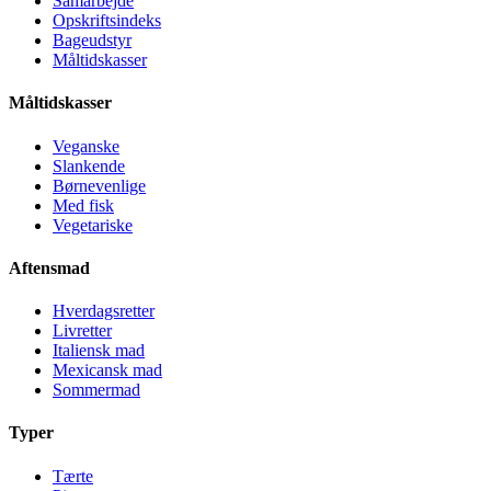
Samarbejde
Opskriftsindeks
Bageudstyr
Måltidskasser
Måltidskasser
Veganske
Slankende
Børnevenlige
Med fisk
Vegetariske
Aftensmad
Hverdagsretter
Livretter
Italiensk mad
Mexicansk mad
Sommermad
Typer
Tærte