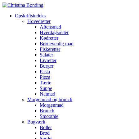
Opskriftsindeks
Hovedretter
Aftensmad
Hverdagsretter
Kødretter
Børnevenlig mad
Fiskeretter
Salater
Livretter
Burger
Pasta
Pizza
Tærte
Suppe
Natmad
Morgenmad og brunch
Morgenmad
Brunch
Smoothie
Bagværk
Boller
Brød
Surdej