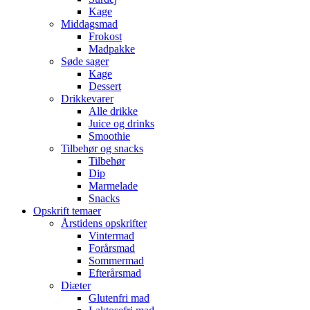
Kage
Middagsmad
Frokost
Madpakke
Søde sager
Kage
Dessert
Drikkevarer
Alle drikke
Juice og drinks
Smoothie
Tilbehør og snacks
Tilbehør
Dip
Marmelade
Snacks
Opskrift temaer
Årstidens opskrifter
Vintermad
Forårsmad
Sommermad
Efterårsmad
Diæter
Glutenfri mad