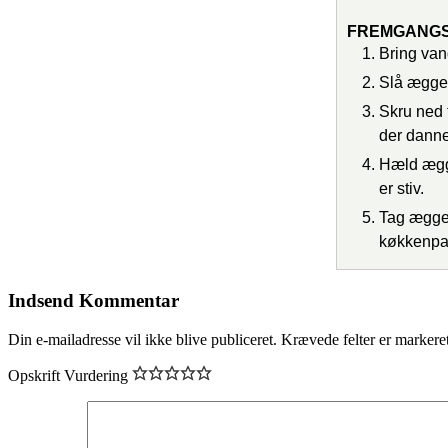
FREMGANG
Bring vand
Slå æggen
Skru ned 
der danne
Hæld ægge
er stiv.
Tag ægge
køkkenpap
Indsend Kommentar
Din e-mailadresse vil ikke blive publiceret.
Krævede felter er marker
Opskrift Vurdering