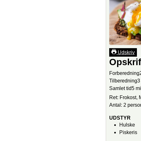
Udskriv
Opskri
Forberedning
Tilberedning
3
Samlet tid
5
m
Ret:
Frokost,
Antal:
2
perso
UDSTYR
Hulske
Piskeris