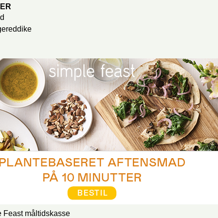
SER
nd
gereddike