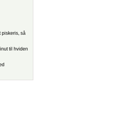
 piskeris, så
nut til hviden
ed