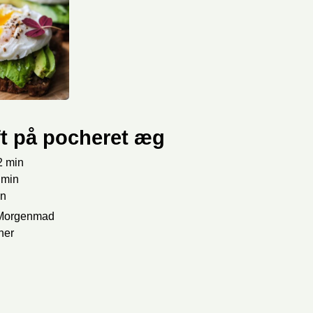
ft på pocheret æg
2
min
min
in
 Morgenmad
ner