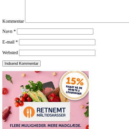
Kommentar
Navn
*
E-mail
*
Websted