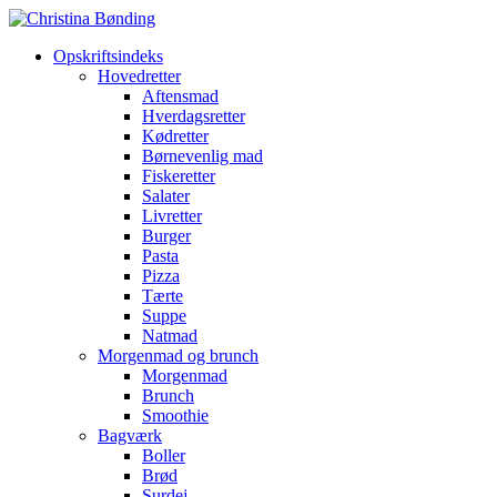
Opskriftsindeks
Hovedretter
Aftensmad
Hverdagsretter
Kødretter
Børnevenlig mad
Fiskeretter
Salater
Livretter
Burger
Pasta
Pizza
Tærte
Suppe
Natmad
Morgenmad og brunch
Morgenmad
Brunch
Smoothie
Bagværk
Boller
Brød
Surdej