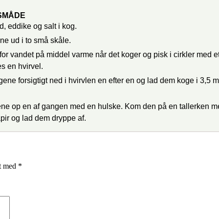
SMÅDE
, eddike og salt i kog.
e ud i to små skåle.
for vandet på middel varme når det koger og pisk i cirkler med et
s en hvirvel.
ne forsigtigt ned i hvirvlen en efter en og lad dem koge i 3,5 mi
ne op en af gangen med en hulske. Kom den på en tallerken m
ir og lad dem dryppe af.
et med
*