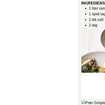
INGREDIEN
1
liter
va
1
spsk
la
1
tsk
salt
2
æg