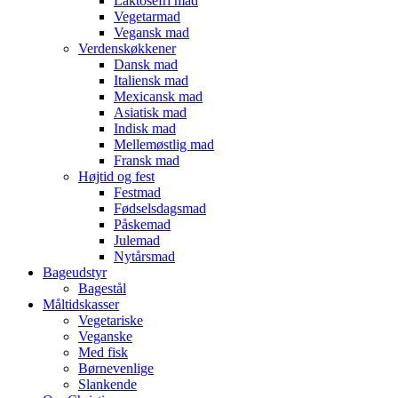
Laktosefri mad
Vegetarmad
Vegansk mad
Verdenskøkkener
Dansk mad
Italiensk mad
Mexicansk mad
Asiatisk mad
Indisk mad
Mellemøstlig mad
Fransk mad
Højtid og fest
Festmad
Fødselsdagsmad
Påskemad
Julemad
Nytårsmad
Bageudstyr
Bagestål
Måltidskasser
Vegetariske
Veganske
Med fisk
Børnevenlige
Slankende