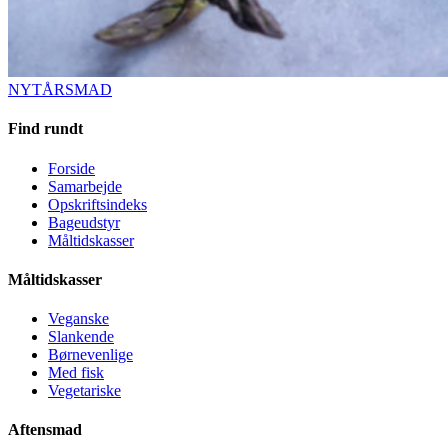
NYTÅRSMAD
Find rundt
Forside
Samarbejde
Opskriftsindeks
Bageudstyr
Måltidskasser
Måltidskasser
Veganske
Slankende
Børnevenlige
Med fisk
Vegetariske
Aftensmad