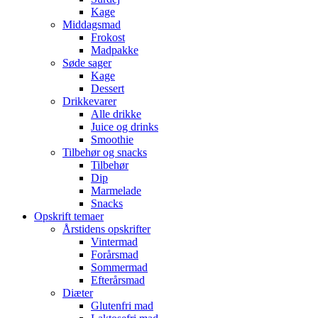
Kage
Middagsmad
Frokost
Madpakke
Søde sager
Kage
Dessert
Drikkevarer
Alle drikke
Juice og drinks
Smoothie
Tilbehør og snacks
Tilbehør
Dip
Marmelade
Snacks
Opskrift temaer
Årstidens opskrifter
Vintermad
Forårsmad
Sommermad
Efterårsmad
Diæter
Glutenfri mad