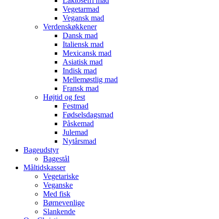
Laktosefri mad
Vegetarmad
Vegansk mad
Verdenskøkkener
Dansk mad
Italiensk mad
Mexicansk mad
Asiatisk mad
Indisk mad
Mellemøstlig mad
Fransk mad
Højtid og fest
Festmad
Fødselsdagsmad
Påskemad
Julemad
Nytårsmad
Bageudstyr
Bagestål
Måltidskasser
Vegetariske
Veganske
Med fisk
Børnevenlige
Slankende