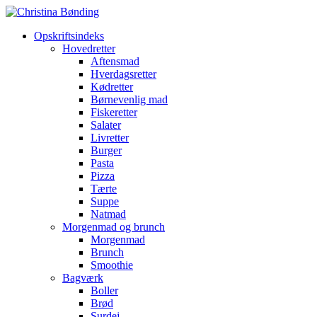
Opskriftsindeks
Hovedretter
Aftensmad
Hverdagsretter
Kødretter
Børnevenlig mad
Fiskeretter
Salater
Livretter
Burger
Pasta
Pizza
Tærte
Suppe
Natmad
Morgenmad og brunch
Morgenmad
Brunch
Smoothie
Bagværk
Boller
Brød
Surdej