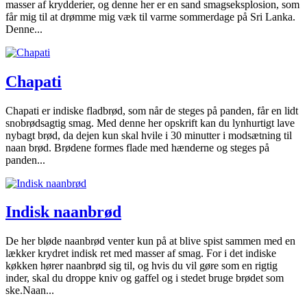
masser af krydderier, og denne her er en sand smagseksplosion, som
får mig til at drømme mig væk til varme sommerdage på Sri Lanka.
Denne...
Chapati
Chapati er indiske fladbrød, som når de steges på panden, får en lidt
snobrødsagtig smag. Med denne her opskrift kan du lynhurtigt lave
nybagt brød, da dejen kun skal hvile i 30 minutter i modsætning til
naan brød. Brødene formes flade med hænderne og steges på
panden...
Indisk naanbrød
De her bløde naanbrød venter kun på at blive spist sammen med en
lækker krydret indisk ret med masser af smag. For i det indiske
køkken hører naanbrød sig til, og hvis du vil gøre som en rigtig
inder, skal du droppe kniv og gaffel og i stedet bruge brødet som
ske.Naan...