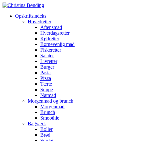
Opskriftsindeks
Hovedretter
Aftensmad
Hverdagsretter
Kødretter
Børnevenlig mad
Fiskeretter
Salater
Livretter
Burger
Pasta
Pizza
Tærte
Suppe
Natmad
Morgenmad og brunch
Morgenmad
Brunch
Smoothie
Bagværk
Boller
Brød
Surdej