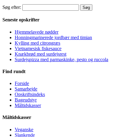
Søg efter:
Seneste opskrifter
Hjemmelavede nødder
Honningmarinerede jordbær med timian
Kylling med citrongræs
Vietnamesisk fiskesauce
Knækbrød med surdejsrest
Surdejspizza med parmaskinke, pesto og ruccola
Find rundt
Forside
Samarbejde
Opskriftsindeks
Bageudstyr
Måltidskasser
Måltidskasser
Veganske
Slankende