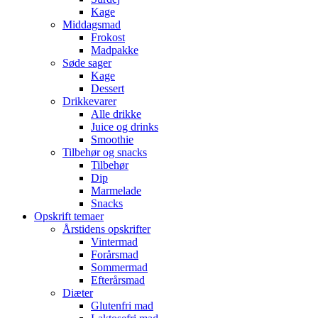
Kage
Middagsmad
Frokost
Madpakke
Søde sager
Kage
Dessert
Drikkevarer
Alle drikke
Juice og drinks
Smoothie
Tilbehør og snacks
Tilbehør
Dip
Marmelade
Snacks
Opskrift temaer
Årstidens opskrifter
Vintermad
Forårsmad
Sommermad
Efterårsmad
Diæter
Glutenfri mad