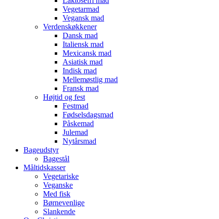
Laktosefri mad
Vegetarmad
Vegansk mad
Verdenskøkkener
Dansk mad
Italiensk mad
Mexicansk mad
Asiatisk mad
Indisk mad
Mellemøstlig mad
Fransk mad
Højtid og fest
Festmad
Fødselsdagsmad
Påskemad
Julemad
Nytårsmad
Bageudstyr
Bagestål
Måltidskasser
Vegetariske
Veganske
Med fisk
Børnevenlige
Slankende