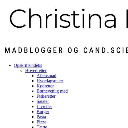
Opskriftsindeks
Hovedretter
Aftensmad
Hverdagsretter
Kødretter
Børnevenlig mad
Fiskeretter
Salater
Livretter
Burger
Pasta
Pizza
Tærte