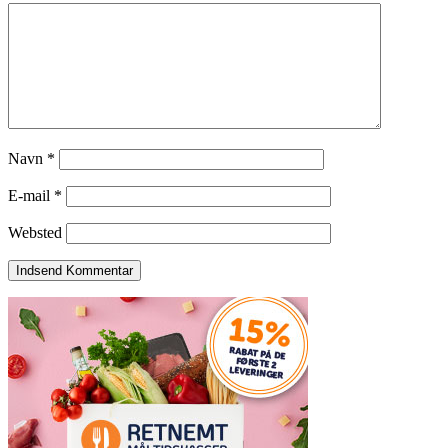
Navn
*
E-mail
*
Websted