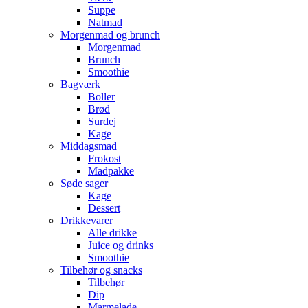
Suppe
Natmad
Morgenmad og brunch
Morgenmad
Brunch
Smoothie
Bagværk
Boller
Brød
Surdej
Kage
Middagsmad
Frokost
Madpakke
Søde sager
Kage
Dessert
Drikkevarer
Alle drikke
Juice og drinks
Smoothie
Tilbehør og snacks
Tilbehør
Dip
Marmelade