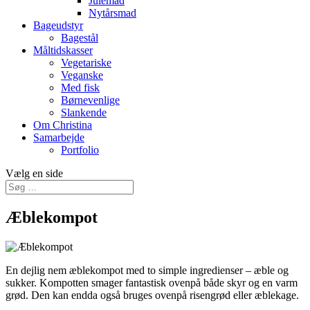
Julemad
Nytårsmad
Bageudstyr
Bagestål
Måltidskasser
Vegetariske
Veganske
Med fisk
Børnevenlige
Slankende
Om Christina
Samarbejde
Portfolio
Vælg en side
Æblekompot
En dejlig nem æblekompot med to simple ingredienser – æble og
sukker. Kompotten smager fantastisk ovenpå både skyr og en varm
grød. Den kan endda også bruges ovenpå risengrød eller æblekage.