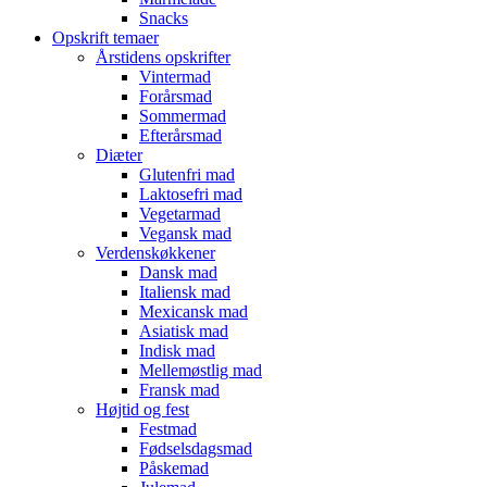
Snacks
Opskrift temaer
Årstidens opskrifter
Vintermad
Forårsmad
Sommermad
Efterårsmad
Diæter
Glutenfri mad
Laktosefri mad
Vegetarmad
Vegansk mad
Verdenskøkkener
Dansk mad
Italiensk mad
Mexicansk mad
Asiatisk mad
Indisk mad
Mellemøstlig mad
Fransk mad
Højtid og fest
Festmad
Fødselsdagsmad
Påskemad