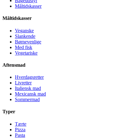
Bageudstyr
Måltidskasser
Måltidskasser
Veganske
Slankende
Børnevenlige
Med fisk
Vegetariske
Aftensmad
Hverdagsretter
Livretter
Italiensk mad
Mexicansk mad
Sommermad
Typer
Tærte
Pizza
Pasta