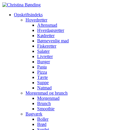
Opskriftsindeks
Hovedretter
Aftensmad
Hverdagsretter
Kødretter
Børnevenlig mad
Fiskeretter
Salater
Livretter
Burger
Pasta
Pizza
Tærte
Suppe
Natmad
Morgenmad og brunch
Morgenmad
Brunch
Smoothie
Bagværk
Boller
Brød
Surdej