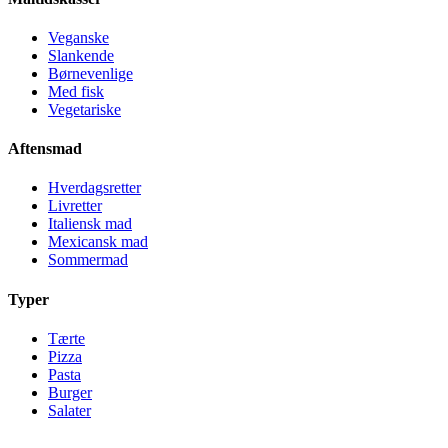
Veganske
Slankende
Børnevenlige
Med fisk
Vegetariske
Aftensmad
Hverdagsretter
Livretter
Italiensk mad
Mexicansk mad
Sommermad
Typer
Tærte
Pizza
Pasta
Burger
Salater