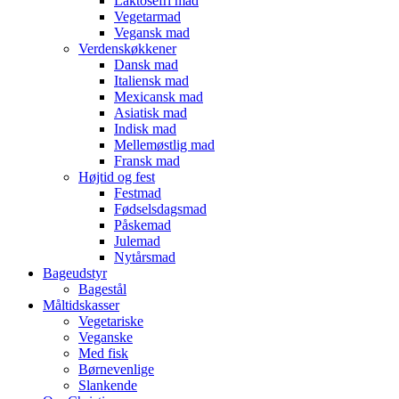
Laktosefri mad
Vegetarmad
Vegansk mad
Verdenskøkkener
Dansk mad
Italiensk mad
Mexicansk mad
Asiatisk mad
Indisk mad
Mellemøstlig mad
Fransk mad
Højtid og fest
Festmad
Fødselsdagsmad
Påskemad
Julemad
Nytårsmad
Bageudstyr
Bagestål
Måltidskasser
Vegetariske
Veganske
Med fisk
Børnevenlige
Slankende