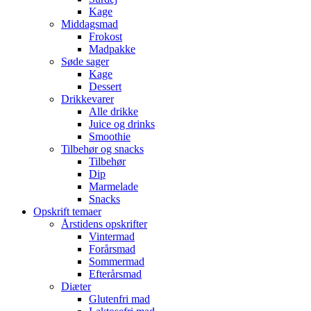
Kage
Middagsmad
Frokost
Madpakke
Søde sager
Kage
Dessert
Drikkevarer
Alle drikke
Juice og drinks
Smoothie
Tilbehør og snacks
Tilbehør
Dip
Marmelade
Snacks
Opskrift temaer
Årstidens opskrifter
Vintermad
Forårsmad
Sommermad
Efterårsmad
Diæter
Glutenfri mad