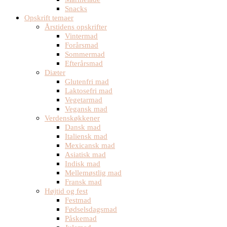
Snacks
Opskrift temaer
Årstidens opskrifter
Vintermad
Forårsmad
Sommermad
Efterårsmad
Diæter
Glutenfri mad
Laktosefri mad
Vegetarmad
Vegansk mad
Verdenskøkkener
Dansk mad
Italiensk mad
Mexicansk mad
Asiatisk mad
Indisk mad
Mellemøstlig mad
Fransk mad
Højtid og fest
Festmad
Fødselsdagsmad
Påskemad