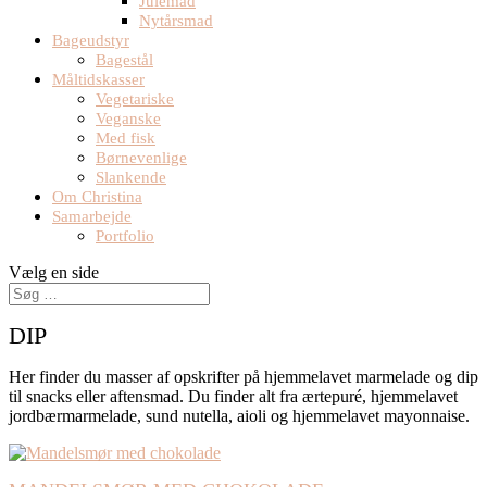
Julemad
Nytårsmad
Bageudstyr
Bagestål
Måltidskasser
Vegetariske
Veganske
Med fisk
Børnevenlige
Slankende
Om Christina
Samarbejde
Portfolio
Vælg en side
DIP
Her finder du masser af opskrifter på hjemmelavet marmelade og dip
til snacks eller aftensmad. Du finder alt fra ærtepuré, hjemmelavet
jordbærmarmelade, sund nutella, aioli og hjemmelavet mayonnaise.