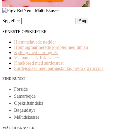
Søg efter:
SENESTE OPSKRIFTER
Hjemmelavede nødder
Honningmarinerede jordbær med timian
Kylling med citrongræs
Vietnamesisk fiskesauce
Knækbrød med surdejsrest
Surdejspizza med parmaskinke, pesto og ruccola
FIND RUNDT
Forside
Samarbejde
Opskriftsindeks
Bageudstyr
Måltidskasser
MÅLTIDSKASSER