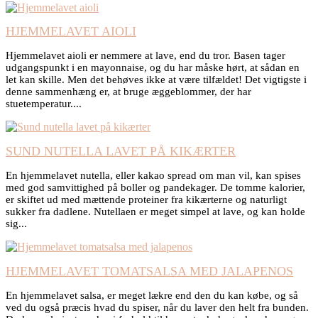
HJEMMELAVET AIOLI
Hjemmelavet aioli er nemmere at lave, end du tror. Basen tager
udgangspunkt i en mayonnaise, og du har måske hørt, at sådan en
let kan skille. Men det behøves ikke at være tilfældet! Det vigtigste i
denne sammenhæng er, at bruge æggeblommer, der har
stuetemperatur....
SUND NUTELLA LAVET PÅ KIKÆRTER
En hjemmelavet nutella, eller kakao spread om man vil, kan spises
med god samvittighed på boller og pandekager. De tomme kalorier,
er skiftet ud med mættende proteiner fra kikærterne og naturligt
sukker fra dadlene. Nutellaen er meget simpel at lave, og kan holde
sig...
HJEMMELAVET TOMATSALSA MED JALAPENOS
En hjemmelavet salsa, er meget lækre end den du kan købe, og så
ved du også præcis hvad du spiser, når du laver den helt fra bunden.