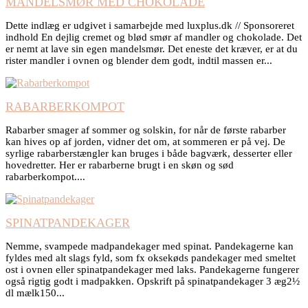
MANDELSMØR MED CHOKOLADE
Dette indlæg er udgivet i samarbejde med luxplus.dk // Sponsoreret
indhold En dejlig cremet og blød smør af mandler og chokolade. Det
er nemt at lave sin egen mandelsmør. Det eneste det kræver, er at du
rister mandler i ovnen og blender dem godt, indtil massen er...
RABARBERKOMPOT
Rabarber smager af sommer og solskin, for når de første rabarber
kan hives op af jorden, vidner det om, at sommeren er på vej. De
syrlige rabarberstængler kan bruges i både bagværk, desserter eller
hovedretter. Her er rabarberne brugt i en skøn og sød
rabarberkompot....
SPINATPANDEKAGER
Nemme, svampede madpandekager med spinat. Pandekagerne kan
fyldes med alt slags fyld, som fx oksekøds pandekager med smeltet
ost i ovnen eller spinatpandekager med laks. Pandekagerne fungerer
også rigtig godt i madpakken. Opskrift på spinatpandekager 3 æg2½
dl mælk150...