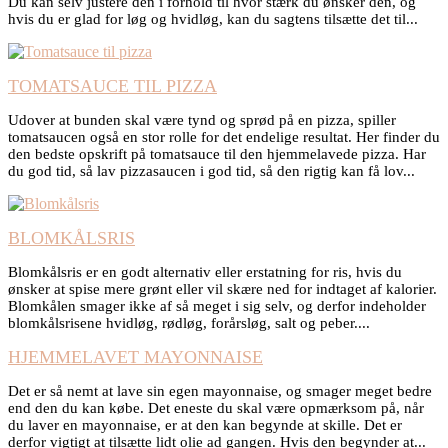
Du kan selv justere den i forhold til hvor stærk du ønsker den, og
hvis du er glad for løg og hvidløg, kan du sagtens tilsætte det til...
TOMATSAUCE TIL PIZZA
Udover at bunden skal være tynd og sprød på en pizza, spiller
tomatsaucen også en stor rolle for det endelige resultat. Her finder du
den bedste opskrift på tomatsauce til den hjemmelavede pizza. Har
du god tid, så lav pizzasaucen i god tid, så den rigtig kan få lov...
BLOMKÅLSRIS
Blomkålsris er en godt alternativ eller erstatning for ris, hvis du
ønsker at spise mere grønt eller vil skære ned for indtaget af kalorier.
Blomkålen smager ikke af så meget i sig selv, og derfor indeholder
blomkålsrisene hvidløg, rødløg, forårsløg, salt og peber....
HJEMMELAVET MAYONNAISE
Det er så nemt at lave sin egen mayonnaise, og smager meget bedre
end den du kan købe. Det eneste du skal være opmærksom på, når
du laver en mayonnaise, er at den kan begynde at skille. Det er
derfor vigtigt at tilsætte lidt olie ad gangen. Hvis den begynder at...