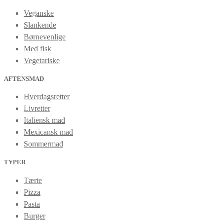
Veganske
Slankende
Børnevenlige
Med fisk
Vegetariske
AFTENSMAD
Hverdagsretter
Livretter
Italiensk mad
Mexicansk mad
Sommermad
TYPER
Tærte
Pizza
Pasta
Burger