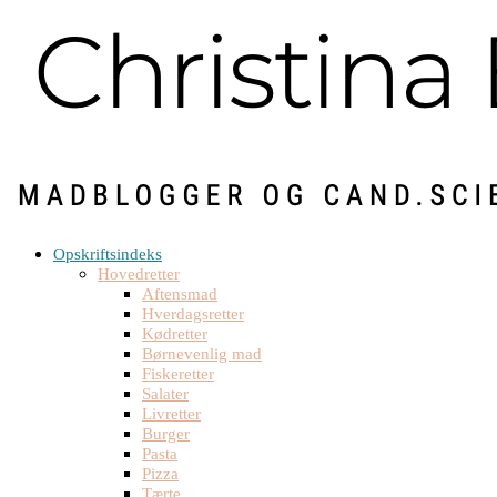
Opskriftsindeks
Hovedretter
Aftensmad
Hverdagsretter
Kødretter
Børnevenlig mad
Fiskeretter
Salater
Livretter
Burger
Pasta
Pizza
Tærte