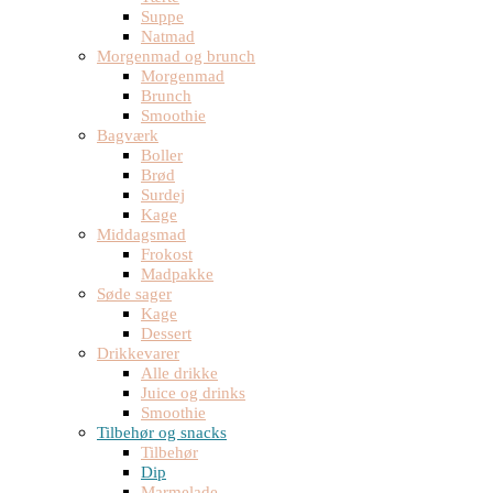
Suppe
Natmad
Morgenmad og brunch
Morgenmad
Brunch
Smoothie
Bagværk
Boller
Brød
Surdej
Kage
Middagsmad
Frokost
Madpakke
Søde sager
Kage
Dessert
Drikkevarer
Alle drikke
Juice og drinks
Smoothie
Tilbehør og snacks
Tilbehør
Dip
Marmelade