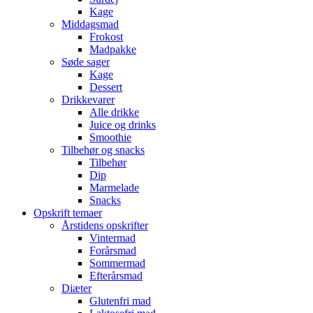
Kage
Middagsmad
Frokost
Madpakke
Søde sager
Kage
Dessert
Drikkevarer
Alle drikke
Juice og drinks
Smoothie
Tilbehør og snacks
Tilbehør
Dip
Marmelade
Snacks
Opskrift temaer
Årstidens opskrifter
Vintermad
Forårsmad
Sommermad
Efterårsmad
Diæter
Glutenfri mad