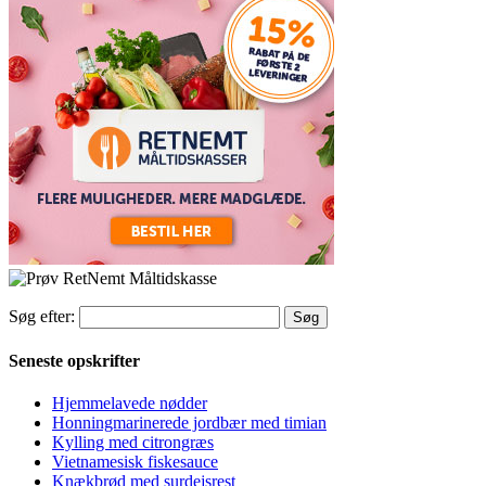
Søg efter:
Seneste opskrifter
Hjemmelavede nødder
Honningmarinerede jordbær med timian
Kylling med citrongræs
Vietnamesisk fiskesauce
Knækbrød med surdejsrest