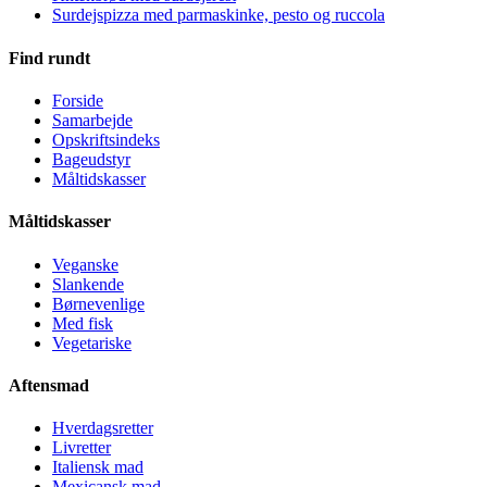
Surdejspizza med parmaskinke, pesto og ruccola
Find rundt
Forside
Samarbejde
Opskriftsindeks
Bageudstyr
Måltidskasser
Måltidskasser
Veganske
Slankende
Børnevenlige
Med fisk
Vegetariske
Aftensmad
Hverdagsretter
Livretter
Italiensk mad
Mexicansk mad