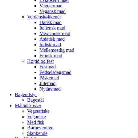
Laktosefri mad
Vegetarmad
Vegansk mad
Verdenskøkkener
Dansk mad
Italiensk mad
Mexicansk mad
Asiatisk mad
Indisk mad
Mellemøstlig mad
Fransk mad
Højtid og fest
Festmad
Fødselsdagsmad
Påskemad
Julemad
Nytårsmad
Bageudstyr
Bagestål
Måltidskasser
Vegetariske
Veganske
Med fisk
Børnevenlige
Slankende