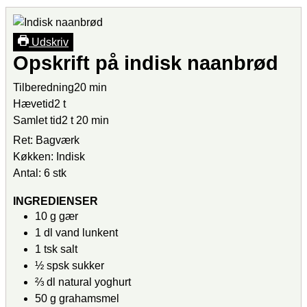
Udskriv
Opskrift på indisk naanbrød
Tilberedning
20
min
Hævetid
2
t
Samlet tid
2
t
20
min
Ret:
Bagværk
Køkken:
Indisk
Antal:
6
stk
INGREDIENSER
10
g
gær
1
dl
vand
lunkent
1
tsk
salt
½
spsk
sukker
⅔
dl
natural yoghurt
50
g
grahamsmel