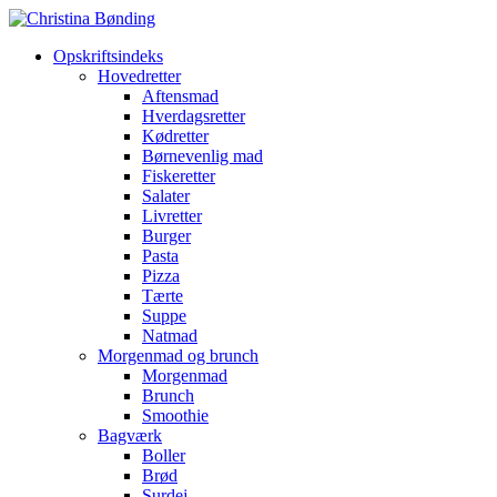
Opskriftsindeks
Hovedretter
Aftensmad
Hverdagsretter
Kødretter
Børnevenlig mad
Fiskeretter
Salater
Livretter
Burger
Pasta
Pizza
Tærte
Suppe
Natmad
Morgenmad og brunch
Morgenmad
Brunch
Smoothie
Bagværk
Boller
Brød
Surdej