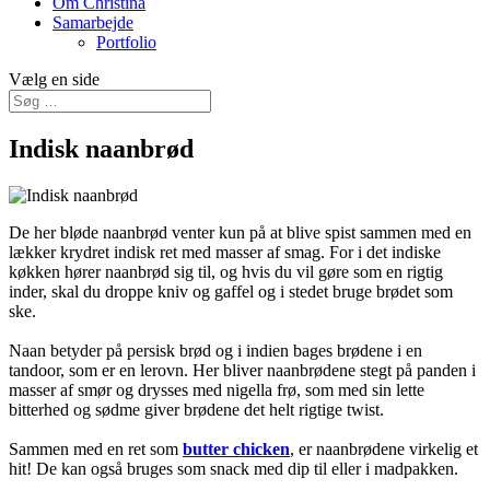
Om Christina
Samarbejde
Portfolio
Vælg en side
Indisk naanbrød
De her bløde naanbrød venter kun på at blive spist sammen med en
lækker krydret indisk ret med masser af smag. For i det indiske
køkken hører naanbrød sig til, og hvis du vil gøre som en rigtig
inder, skal du droppe kniv og gaffel og i stedet bruge brødet som
ske.
Naan betyder på persisk brød og i indien bages brødene i en
tandoor, som er en lerovn. Her bliver naanbrødene stegt på panden i
masser af smør og drysses med nigella frø, som med sin lette
bitterhed og sødme giver brødene det helt rigtige twist.
Sammen med en ret som
butter chicken
, er naanbrødene virkelig et
hit! De kan også bruges som snack med dip til eller i madpakken.