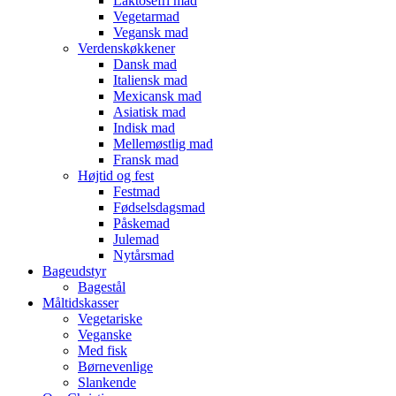
Laktosefri mad
Vegetarmad
Vegansk mad
Verdenskøkkener
Dansk mad
Italiensk mad
Mexicansk mad
Asiatisk mad
Indisk mad
Mellemøstlig mad
Fransk mad
Højtid og fest
Festmad
Fødselsdagsmad
Påskemad
Julemad
Nytårsmad
Bageudstyr
Bagestål
Måltidskasser
Vegetariske
Veganske
Med fisk
Børnevenlige
Slankende