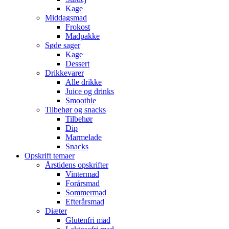
Kage
Middagsmad
Frokost
Madpakke
Søde sager
Kage
Dessert
Drikkevarer
Alle drikke
Juice og drinks
Smoothie
Tilbehør og snacks
Tilbehør
Dip
Marmelade
Snacks
Opskrift temaer
Årstidens opskrifter
Vintermad
Forårsmad
Sommermad
Efterårsmad
Diæter
Glutenfri mad