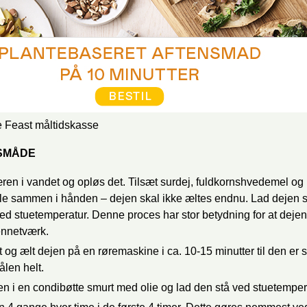
SMÅDE
ren i vandet og opløs det. Tilsæt surdej, fuldkornshvedemel o
ele sammen i hånden – dejen skal ikke æltes endnu. Lad dejen st
 ved stuetemperatur. Denne proces har stor betydning for at deje
ennetværk.
t og ælt dejen på en røremaskine i ca. 10-15 minutter til den er 
ålen helt.
n i en condibøtte smurt med olie og lad den stå ved stuetemper