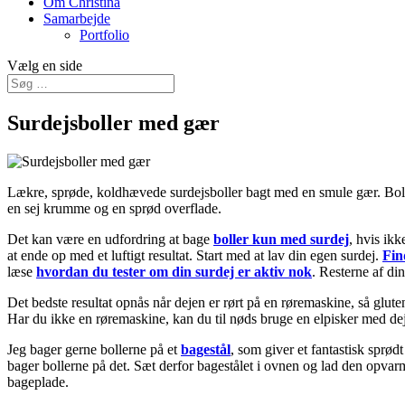
Om Christina
Samarbejde
Portfolio
Vælg en side
Surdejsboller med gær
Lækre, sprøde, koldhævede surdejsboller bagt med en smule gær. Bollern
en sej krumme og en sprød overflade.
Det kan være en udfordring at bage
boller kun med surdej
, hvis ikk
at ende op med et luftigt resultat. Start med at lav din egen surdej.
Fin
læse
hvordan du tester om din surdej er aktiv nok
. Resterne af di
Det bedste resultat opnås når dejen er rørt på en røremaskine, så glutens
Har du ikke en røremaskine, kan du til nøds bruge en elpisker med de
Jeg bager gerne bollerne på et
bagestål
, som giver et fantastisk sprød
bager bollerne på det. Sæt derfor bagestålet i ovnen og lad den opvar
bageplade.