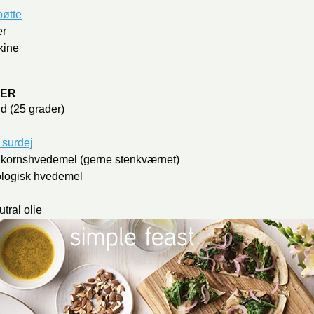
bøtte
er
kine
SER
nd
(25 grader)
 surdej
dkornshvedemel
(gerne stenkværnet)
logisk hvedemel
ral olie