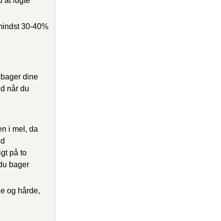
 at fugte
 mindst 30-40%
 bager dine
nd når du
n i mel, da
ed
gt på to
du bager
ne og hårde,