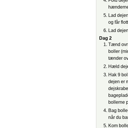
Fold deje
hænderne,
Lad dejen
og får flo
Lad dejen
Dag 2
Tænd ovne
boller (m
tænder ov
Hæld deje
Hak 9 bol
dejen er 
dejskrabe
bageplade
bollerne 
Bag bolle
når du ba
Kom bolle