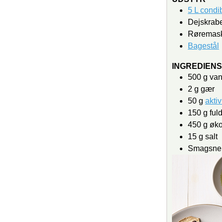
5 L condi
Dejskrab
Røremas
Bagestål
INGREDIEN
500
g
va
2
g
gær
50
g
aktiv
150
g
ful
450
g
øko
15
g
salt
Smagsneut