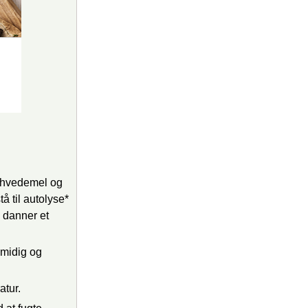
g hvedemel og
å til autolyse*
n danner et
smidig og
atur.