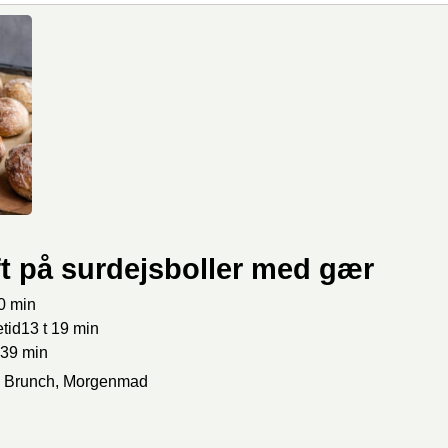
t på surdejsboller med gær
0
min
tid
13
t
19
min
39
min
 Brunch, Morgenmad