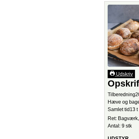
Udskriv
Opskrif
Tilberedning
2
Hæve og bage
Samlet tid
13
t
Ret:
Bagværk,
Antal:
9
stk
UDSTYR