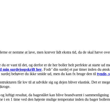
e er nemme at lave, men kræver lidt ekstra tid, da de skal hæve over fl
e du er vant til det, og derfor er de her boller helt perfekte at starte u
d min surdejsopskrift her
. Fodr’ din surdej et par timer inden du ønsk
n surdej behøver du ikke smide ud, men du kan fx bruge den til
tynde, 
trukturen får lov til at udvikle sig og dejen bliver elastisk. Det er meget
jkroge.
t og luftigt resultat, da bagestålet kan blive brandvarmt i sammenligning
me i en 1 time ved den højeste mulige temperatur inden du bager bollern