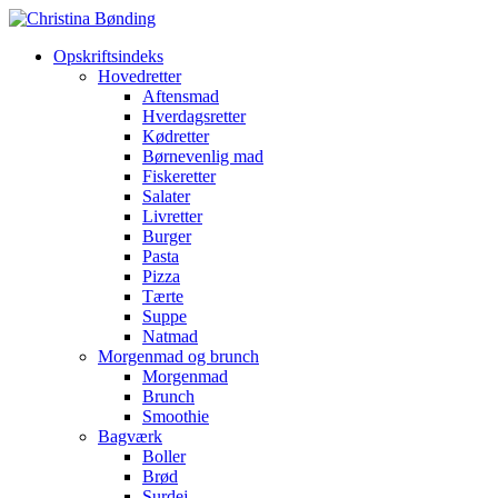
Opskriftsindeks
Hovedretter
Aftensmad
Hverdagsretter
Kødretter
Børnevenlig mad
Fiskeretter
Salater
Livretter
Burger
Pasta
Pizza
Tærte
Suppe
Natmad
Morgenmad og brunch
Morgenmad
Brunch
Smoothie
Bagværk
Boller
Brød
Surdej