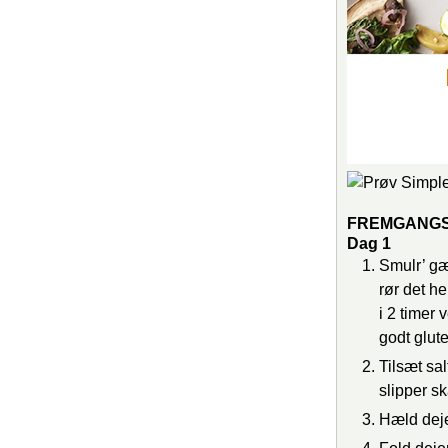
FREMGANG
Dag 1
Smulr’ gæ
rør det h
i 2 timer
godt glut
Tilsæt sal
slipper sk
Hæld deje