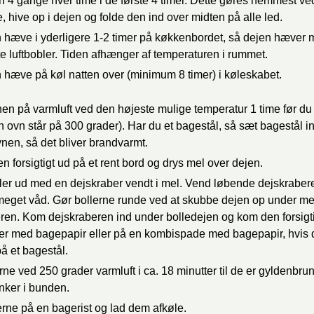
n 4 gange hver time i de første 4 timer. Dette gøres nemmest ved
 hive op i dejen og folde den ind over midten på alle led.
 hæve i yderligere 1-2 timer på køkkenbordet, så dejen hæver
tte luftbobler. Tiden afhænger af temperaturen i rummet.
 hæve på køl natten over (minimum 8 timer) i køleskabet.
n på varmluft ved den højeste mulige temperatur 1 time før du
in ovn står på 300 grader). Har du et bagestål, så sæt bagestål i
nen, så det bliver brandvarmt.
n forsigtigt ud på et rent bord og drys mel over dejen.
ler ud med en dejskraber vendt i mel. Vend løbende dejskrabere
meget våd. Gør bollerne runde ved at skubbe dejen op under m
ren. Kom dejskraberen ind under bolledejen og kom den forsigti
r med bagepapir eller på en kombispade med bagepapir, hvis 
på et bagestål.
rne ved 250 grader varmluft i ca. 18 minutter til de er gyldenbru
nker i bunden.
rne på en bagerist og lad dem afkøle.