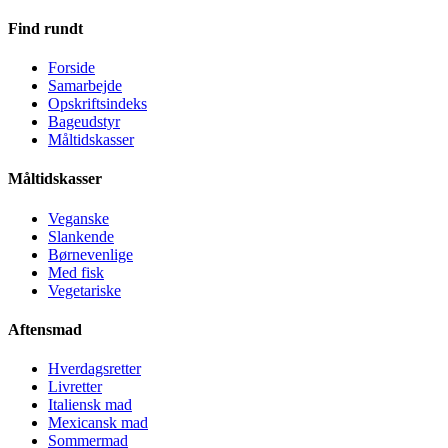
Find rundt
Forside
Samarbejde
Opskriftsindeks
Bageudstyr
Måltidskasser
Måltidskasser
Veganske
Slankende
Børnevenlige
Med fisk
Vegetariske
Aftensmad
Hverdagsretter
Livretter
Italiensk mad
Mexicansk mad
Sommermad