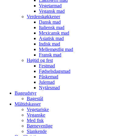
Laktosefri mad
Vegetarmad
Vegansk mad
Verdenskøkkener
Dansk mad
Italiensk mad
Mexicansk mad
Asiatisk mad
Indisk mad
Mellemøstlig mad
Fransk mad
Højtid og fest
Festmad
Fødselsdagsmad
Påskemad
Julemad
Nytårsmad
Bageudstyr
Bagestål
Måltidskasser
Vegetariske
Veganske
Med fisk
Børnevenlige
Slankende