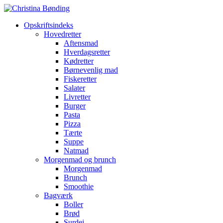
Opskriftsindeks
Hovedretter
Aftensmad
Hverdagsretter
Kødretter
Børnevenlig mad
Fiskeretter
Salater
Livretter
Burger
Pasta
Pizza
Tærte
Suppe
Natmad
Morgenmad og brunch
Morgenmad
Brunch
Smoothie
Bagværk
Boller
Brød
Surdej