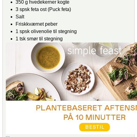
350
g
hvedekerner
kogte
3
spsk
feta ost
(Puck feta)
Salt
Friskkværnet peber
1
spsk
olivenolie
til stegning
1
tsk
smør
til stegning