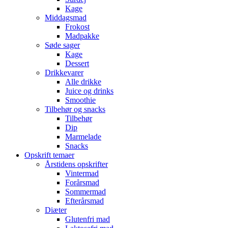
Kage
Middagsmad
Frokost
Madpakke
Søde sager
Kage
Dessert
Drikkevarer
Alle drikke
Juice og drinks
Smoothie
Tilbehør og snacks
Tilbehør
Dip
Marmelade
Snacks
Opskrift temaer
Årstidens opskrifter
Vintermad
Forårsmad
Sommermad
Efterårsmad
Diæter
Glutenfri mad