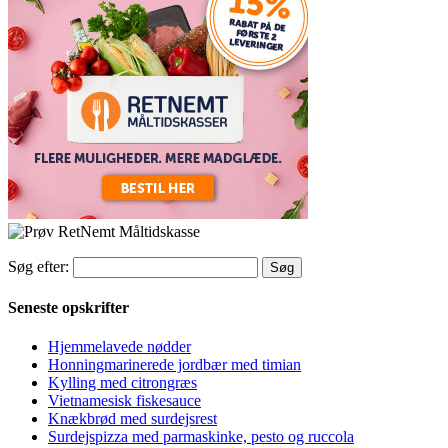
Søg efter:
Seneste opskrifter
Hjemmelavede nødder
Honningmarinerede jordbær med timian
Kylling med citrongræs
Vietnamesisk fiskesauce
Knækbrød med surdejsrest
Surdejspizza med parmaskinke, pesto og ruccola