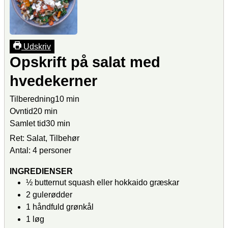
Udskriv
Opskrift på salat med
hvedekerner
Tilberedning
10
min
Ovntid
20
min
Samlet tid
30
min
Ret:
Salat, Tilbehør
Antal:
4
personer
INGREDIENSER
½
butternut squash
eller hokkaido græskar
2
gulerødder
1
håndfuld
grønkål
1
løg