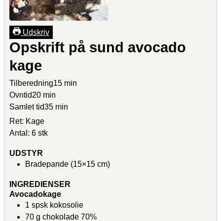
Udskriv
Opskrift på sund avocado
kage
Tilberedning
15
min
Ovntid
20
min
Samlet tid
35
min
Ret:
Kage
Antal:
6
stk
UDSTYR
Bradepande (15×15 cm)
INGREDIENSER
Avocadokage
1
spsk
kokosolie
70
g
chokolade
70%