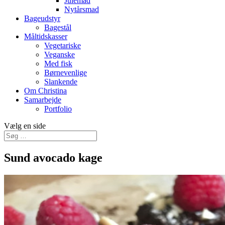
Julemad
Nytårsmad
Bageudstyr
Bagestål
Måltidskasser
Vegetariske
Veganske
Med fisk
Børnevenlige
Slankende
Om Christina
Samarbejde
Portfolio
Vælg en side
Sund avocado kage