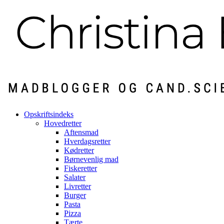
Opskriftsindeks
Hovedretter
Aftensmad
Hverdagsretter
Kødretter
Børnevenlig mad
Fiskeretter
Salater
Livretter
Burger
Pasta
Pizza
Tærte