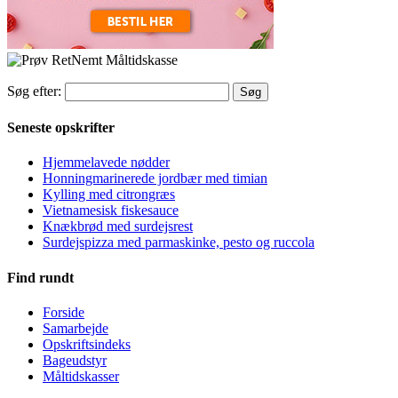
Søg efter:
Seneste opskrifter
Hjemmelavede nødder
Honningmarinerede jordbær med timian
Kylling med citrongræs
Vietnamesisk fiskesauce
Knækbrød med surdejsrest
Surdejspizza med parmaskinke, pesto og ruccola
Find rundt
Forside
Samarbejde
Opskriftsindeks
Bageudstyr
Måltidskasser