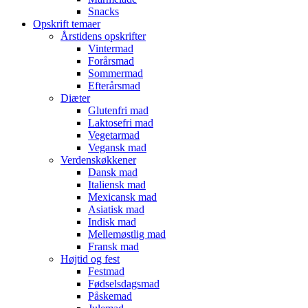
Snacks
Opskrift temaer
Årstidens opskrifter
Vintermad
Forårsmad
Sommermad
Efterårsmad
Diæter
Glutenfri mad
Laktosefri mad
Vegetarmad
Vegansk mad
Verdenskøkkener
Dansk mad
Italiensk mad
Mexicansk mad
Asiatisk mad
Indisk mad
Mellemøstlig mad
Fransk mad
Højtid og fest
Festmad
Fødselsdagsmad
Påskemad