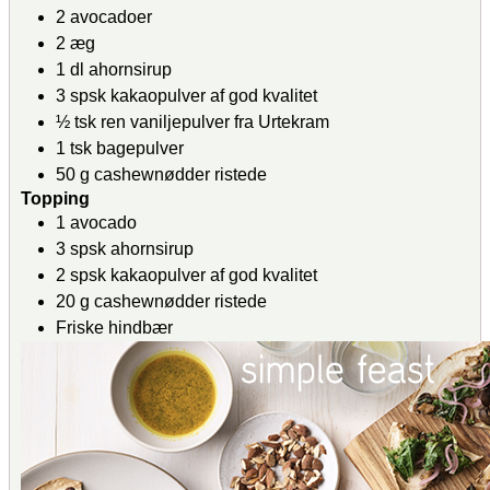
2
avocadoer
2
æg
1
dl
ahornsirup
3
spsk
kakaopulver
af god kvalitet
½
tsk
ren vaniljepulver
fra Urtekram
1
tsk
bagepulver
50
g
cashewnødder
ristede
Topping
1
avocado
3
spsk
ahornsirup
2
spsk
kakaopulver
af god kvalitet
20
g
cashewnødder
ristede
Friske hindbær