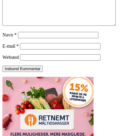
Navn
*
E-mail
*
Websted