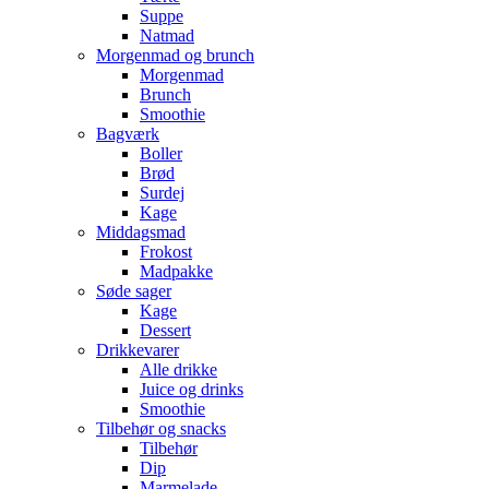
Suppe
Natmad
Morgenmad og brunch
Morgenmad
Brunch
Smoothie
Bagværk
Boller
Brød
Surdej
Kage
Middagsmad
Frokost
Madpakke
Søde sager
Kage
Dessert
Drikkevarer
Alle drikke
Juice og drinks
Smoothie
Tilbehør og snacks
Tilbehør
Dip
Marmelade