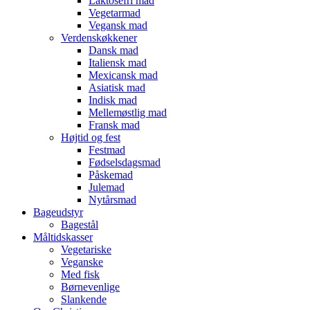
Laktosefri mad
Vegetarmad
Vegansk mad
Verdenskøkkener
Dansk mad
Italiensk mad
Mexicansk mad
Asiatisk mad
Indisk mad
Mellemøstlig mad
Fransk mad
Højtid og fest
Festmad
Fødselsdagsmad
Påskemad
Julemad
Nytårsmad
Bageudstyr
Bagestål
Måltidskasser
Vegetariske
Veganske
Med fisk
Børnevenlige
Slankende