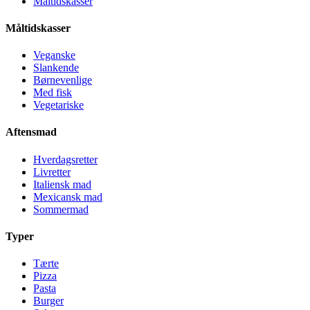
Måltidskasser
Måltidskasser
Veganske
Slankende
Børnevenlige
Med fisk
Vegetariske
Aftensmad
Hverdagsretter
Livretter
Italiensk mad
Mexicansk mad
Sommermad
Typer
Tærte
Pizza
Pasta
Burger