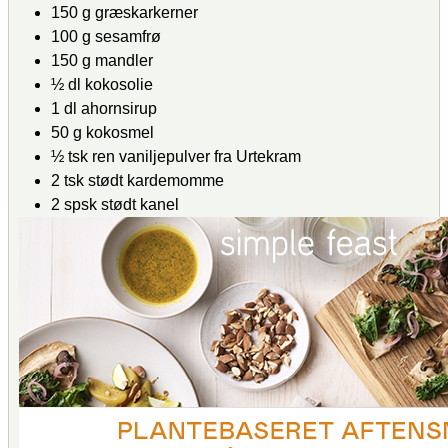
150
g
græskarkerner
100
g
sesamfrø
150
g
mandler
½
dl
kokosolie
1
dl
ahornsirup
50
g
kokosmel
½
tsk
ren vaniljepulver
fra Urtekram
2
tsk
stødt kardemomme
2
spsk
stødt kanel