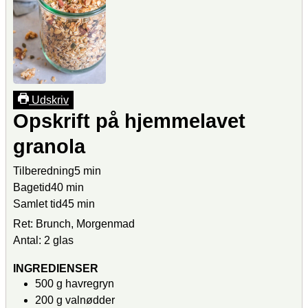
Udskriv
Opskrift på hjemmelavet
granola
Tilberedning
5
min
Bagetid
40
min
Samlet tid
45
min
Ret:
Brunch, Morgenmad
Antal:
2
glas
INGREDIENSER
500
g
havregryn
200
g
valnødder