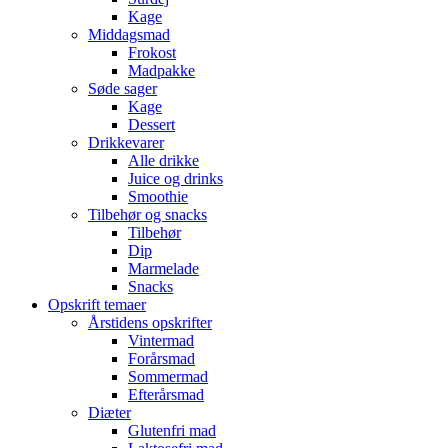
Kage
Middagsmad
Frokost
Madpakke
Søde sager
Kage
Dessert
Drikkevarer
Alle drikke
Juice og drinks
Smoothie
Tilbehør og snacks
Tilbehør
Dip
Marmelade
Snacks
Opskrift temaer
Årstidens opskrifter
Vintermad
Forårsmad
Sommermad
Efterårsmad
Diæter
Glutenfri mad