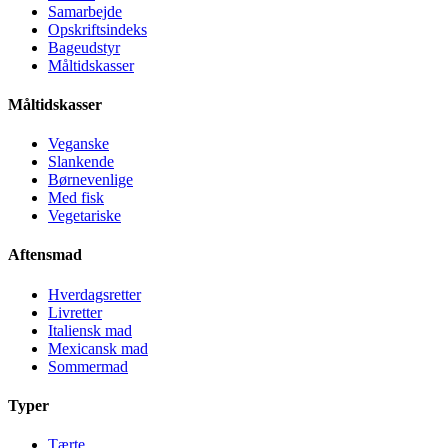
Samarbejde
Opskriftsindeks
Bageudstyr
Måltidskasser
Måltidskasser
Veganske
Slankende
Børnevenlige
Med fisk
Vegetariske
Aftensmad
Hverdagsretter
Livretter
Italiensk mad
Mexicansk mad
Sommermad
Typer
Tærte