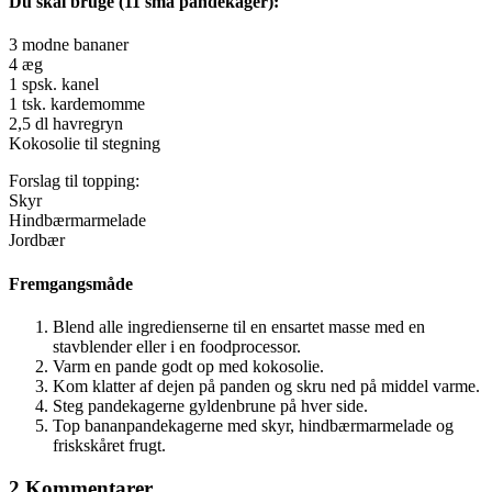
Du skal bruge (11 små pandekager):
3 modne bananer
4 æg
1 spsk. kanel
1 tsk. kardemomme
2,5 dl havregryn
Kokosolie til stegning
Forslag til topping:
Skyr
Hindbærmarmelade
Jordbær
Fremgangsmåde
Blend alle ingredienserne til en ensartet masse med en
stavblender eller i en foodprocessor.
Varm en pande godt op med kokosolie.
Kom klatter af dejen på panden og skru ned på middel varme.
Steg pandekagerne gyldenbrune på hver side.
Top bananpandekagerne med skyr, hindbærmarmelade og
friskskåret frugt.
2 Kommentarer