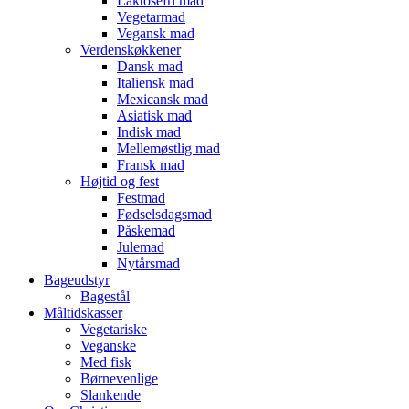
Laktosefri mad
Vegetarmad
Vegansk mad
Verdenskøkkener
Dansk mad
Italiensk mad
Mexicansk mad
Asiatisk mad
Indisk mad
Mellemøstlig mad
Fransk mad
Højtid og fest
Festmad
Fødselsdagsmad
Påskemad
Julemad
Nytårsmad
Bageudstyr
Bagestål
Måltidskasser
Vegetariske
Veganske
Med fisk
Børnevenlige
Slankende