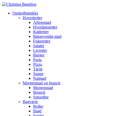
Opskriftsindeks
Hovedretter
Aftensmad
Hverdagsretter
Kødretter
Børnevenlig mad
Fiskeretter
Salater
Livretter
Burger
Pasta
Pizza
Tærte
Suppe
Natmad
Morgenmad og brunch
Morgenmad
Brunch
Smoothie
Bagværk
Boller
Brød
Surdej