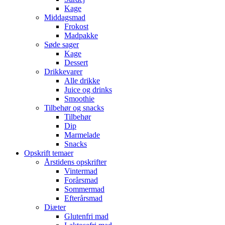
Kage
Middagsmad
Frokost
Madpakke
Søde sager
Kage
Dessert
Drikkevarer
Alle drikke
Juice og drinks
Smoothie
Tilbehør og snacks
Tilbehør
Dip
Marmelade
Snacks
Opskrift temaer
Årstidens opskrifter
Vintermad
Forårsmad
Sommermad
Efterårsmad
Diæter
Glutenfri mad