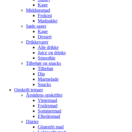
Kage
Middagsmad
Frokost
Madpakke
Søde sager
Kage
Dessert
Drikkevarer
Alle drikke
Juice og drinks
Smoothie
Tilbehør og snacks
Tilbehør
Dip
Marmelade
Snacks
Opskrift temaer
Årstidens opskrifter
Vintermad
Forårsmad
Sommermad
Efterårsmad
Diæter
Glutenfri mad