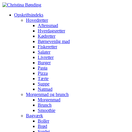
Opskriftsindeks
Hovedretter
Aftensmad
Hverdagsretter
Kødretter
Børnevenlig mad
Fiskeretter
Salater
Livretter
Burger
Pasta
Pizza
Tærte
Suppe
Natmad
Morgenmad og brunch
Morgenmad
Brunch
Smoothie
Bagværk
Boller
Brød
Surdej