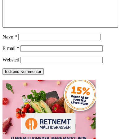
Navn
*
E-mail
*
Websted