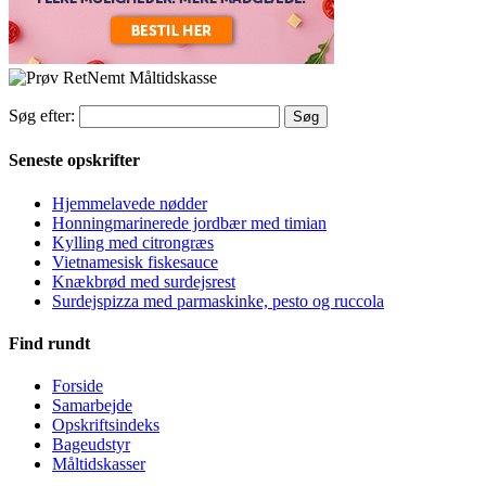
Søg efter:
Seneste opskrifter
Hjemmelavede nødder
Honningmarinerede jordbær med timian
Kylling med citrongræs
Vietnamesisk fiskesauce
Knækbrød med surdejsrest
Surdejspizza med parmaskinke, pesto og ruccola
Find rundt
Forside
Samarbejde
Opskriftsindeks
Bageudstyr
Måltidskasser