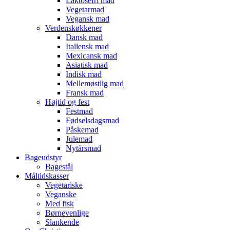
Laktosefri mad
Vegetarmad
Vegansk mad
Verdenskøkkener
Dansk mad
Italiensk mad
Mexicansk mad
Asiatisk mad
Indisk mad
Mellemøstlig mad
Fransk mad
Højtid og fest
Festmad
Fødselsdagsmad
Påskemad
Julemad
Nytårsmad
Bageudstyr
Bagestål
Måltidskasser
Vegetariske
Veganske
Med fisk
Børnevenlige
Slankende