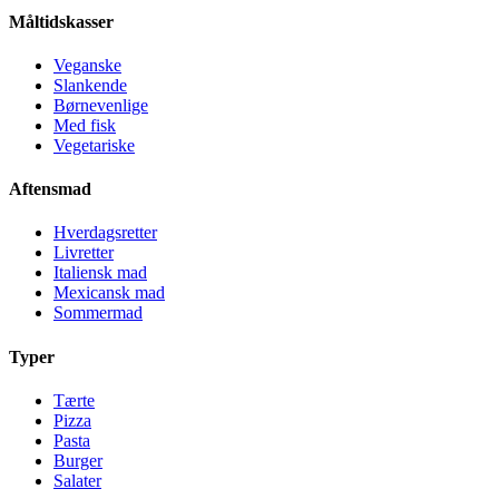
Måltidskasser
Veganske
Slankende
Børnevenlige
Med fisk
Vegetariske
Aftensmad
Hverdagsretter
Livretter
Italiensk mad
Mexicansk mad
Sommermad
Typer
Tærte
Pizza
Pasta
Burger
Salater