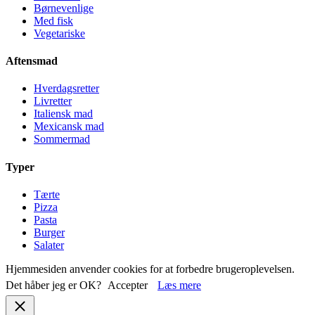
Børnevenlige
Med fisk
Vegetariske
Aftensmad
Hverdagsretter
Livretter
Italiensk mad
Mexicansk mad
Sommermad
Typer
Tærte
Pizza
Pasta
Burger
Salater
Hjemmesiden anvender cookies for at forbedre brugeroplevelsen.
Det håber jeg er OK?
Accepter
Læs mere