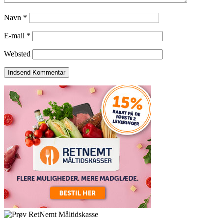
Navn
*
E-mail
*
Websted