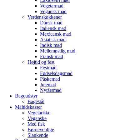
Laktosefri mad
Vegetarmad
Vegansk mad
Verdenskøkkener
Dansk mad
Italiensk mad
Mexicansk mad
Asiatisk mad
Indisk mad
Mellemøstlig mad
Fransk mad
Højtid og fest
Festmad
Fødselsdagsmad
Påskemad
Julemad
Nytårsmad
Bageudstyr
Bagestål
Måltidskasser
Vegetariske
Veganske
Med fisk
Børnevenlige
Slankende