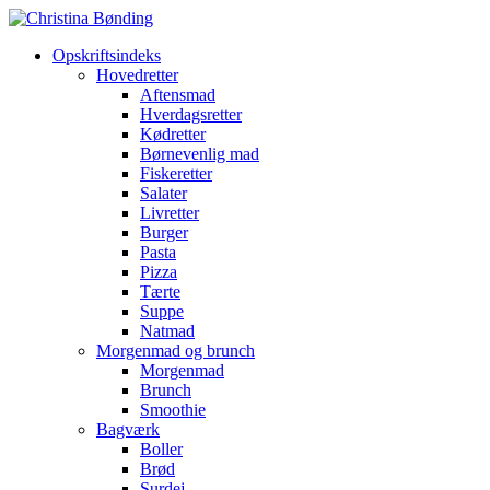
Opskriftsindeks
Hovedretter
Aftensmad
Hverdagsretter
Kødretter
Børnevenlig mad
Fiskeretter
Salater
Livretter
Burger
Pasta
Pizza
Tærte
Suppe
Natmad
Morgenmad og brunch
Morgenmad
Brunch
Smoothie
Bagværk
Boller
Brød
Surdej