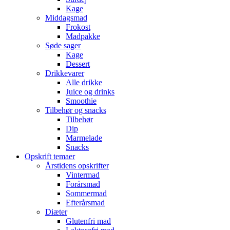
Kage
Middagsmad
Frokost
Madpakke
Søde sager
Kage
Dessert
Drikkevarer
Alle drikke
Juice og drinks
Smoothie
Tilbehør og snacks
Tilbehør
Dip
Marmelade
Snacks
Opskrift temaer
Årstidens opskrifter
Vintermad
Forårsmad
Sommermad
Efterårsmad
Diæter
Glutenfri mad