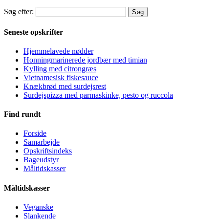
Søg efter:
Seneste opskrifter
Hjemmelavede nødder
Honningmarinerede jordbær med timian
Kylling med citrongræs
Vietnamesisk fiskesauce
Knækbrød med surdejsrest
Surdejspizza med parmaskinke, pesto og ruccola
Find rundt
Forside
Samarbejde
Opskriftsindeks
Bageudstyr
Måltidskasser
Måltidskasser
Veganske
Slankende