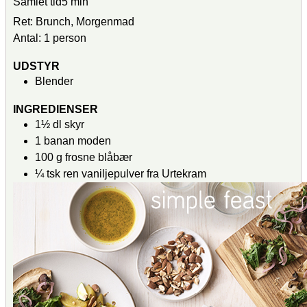
Samlet tid
5
min
Ret:
Brunch, Morgenmad
Antal:
1
person
UDSTYR
Blender
INGREDIENSER
1½
dl
skyr
1
banan
moden
100
g
frosne blåbær
¼
tsk
ren vaniljepulver
fra Urtekram