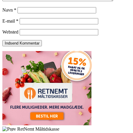
Navn
*
E-mail
*
Websted