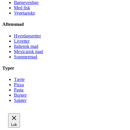
Børnevenlige
Med fisk
Vegetariske
Aftensmad
Hverdagsretter
Livretter
Italiensk mad
Mexicansk mad
Sommermad
Typer
Tærte
Pizza
Pasta
Burger
Salater
Luk