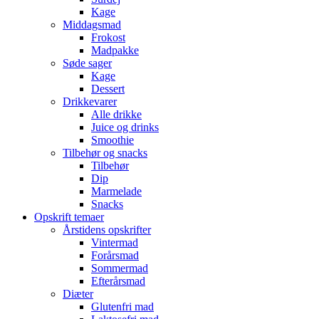
Kage
Middagsmad
Frokost
Madpakke
Søde sager
Kage
Dessert
Drikkevarer
Alle drikke
Juice og drinks
Smoothie
Tilbehør og snacks
Tilbehør
Dip
Marmelade
Snacks
Opskrift temaer
Årstidens opskrifter
Vintermad
Forårsmad
Sommermad
Efterårsmad
Diæter
Glutenfri mad