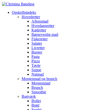
Opskriftsindeks
Hovedretter
Aftensmad
Hverdagsretter
Kødretter
Børnevenlig mad
Fiskeretter
Salater
Livretter
Burger
Pasta
Pizza
Tærte
Suppe
Natmad
Morgenmad og brunch
Morgenmad
Brunch
Smoothie
Bagværk
Boller
Brød
Surdej