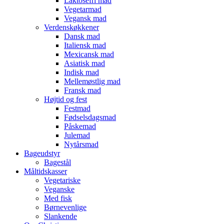
Laktosefri mad
Vegetarmad
Vegansk mad
Verdenskøkkener
Dansk mad
Italiensk mad
Mexicansk mad
Asiatisk mad
Indisk mad
Mellemøstlig mad
Fransk mad
Højtid og fest
Festmad
Fødselsdagsmad
Påskemad
Julemad
Nytårsmad
Bageudstyr
Bagestål
Måltidskasser
Vegetariske
Veganske
Med fisk
Børnevenlige
Slankende