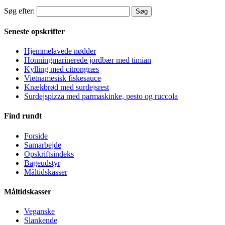
Søg efter:
Seneste opskrifter
Hjemmelavede nødder
Honningmarinerede jordbær med timian
Kylling med citrongræs
Vietnamesisk fiskesauce
Knækbrød med surdejsrest
Surdejspizza med parmaskinke, pesto og ruccola
Find rundt
Forside
Samarbejde
Opskriftsindeks
Bageudstyr
Måltidskasser
Måltidskasser
Veganske
Slankende