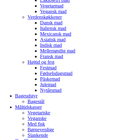
Laktosefri mad
Vegetarmad
Vegansk mad
Verdenskøkkener
Dansk mad
Italiensk mad
Mexicansk mad
Asiatisk mad
Indisk mad
Mellemøstlig mad
Fransk mad
Højtid og fest
Festmad
Fødselsdagsmad
Påskemad
Julemad
Nytårsmad
Bageudstyr
Bagestål
Måltidskasser
Vegetariske
Veganske
Med fisk
Børnevenlige
Slankende