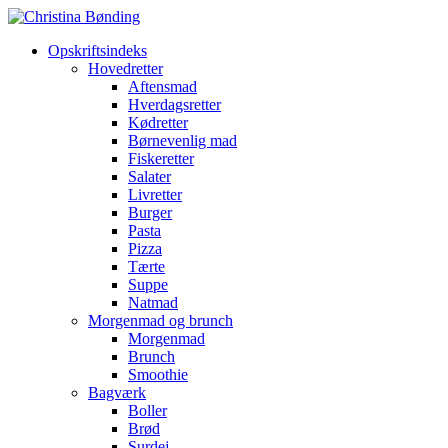
Opskriftsindeks
Hovedretter
Aftensmad
Hverdagsretter
Kødretter
Børnevenlig mad
Fiskeretter
Salater
Livretter
Burger
Pasta
Pizza
Tærte
Suppe
Natmad
Morgenmad og brunch
Morgenmad
Brunch
Smoothie
Bagværk
Boller
Brød
Surdej