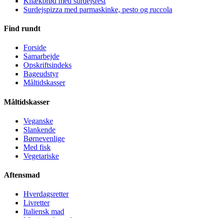
Knækbrød med surdejsrest
Surdejspizza med parmaskinke, pesto og ruccola
Find rundt
Forside
Samarbejde
Opskriftsindeks
Bageudstyr
Måltidskasser
Måltidskasser
Veganske
Slankende
Børnevenlige
Med fisk
Vegetariske
Aftensmad
Hverdagsretter
Livretter
Italiensk mad