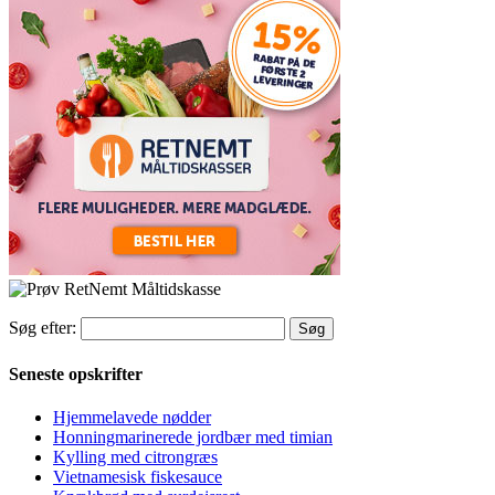
Søg efter:
Seneste opskrifter
Hjemmelavede nødder
Honningmarinerede jordbær med timian
Kylling med citrongræs
Vietnamesisk fiskesauce