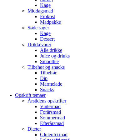
Kage
Middagsmad
Frokost
Madpakke
Søde sager
Kage
Dessert
Drikkevarer
Alle drikke
Juice og drinks
Smoothie
Tilbehør og snacks
Tilbehør
Dip
Marmelade
Snacks
Opskrift temaer
Årstidens opskrifter
Vintermad
Forårsmad
Sommermad
Efterårsmad
Diæter
Glutenfri mad