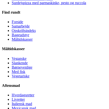
Surdejspizza med parmaskinke, pesto og ruccola
Find rundt
Forside
Samarbejde
Opskriftsindeks
Bageudstyr
Måltidskasser
Måltidskasser
Veganske
Slankende
Børnevenlige
Med fisk
Vegetariske
Aftensmad
Hverdagsretter
Livretter
Italiensk mad
Mexicansk mad