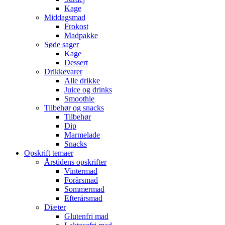
Kage
Middagsmad
Frokost
Madpakke
Søde sager
Kage
Dessert
Drikkevarer
Alle drikke
Juice og drinks
Smoothie
Tilbehør og snacks
Tilbehør
Dip
Marmelade
Snacks
Opskrift temaer
Årstidens opskrifter
Vintermad
Forårsmad
Sommermad
Efterårsmad
Diæter
Glutenfri mad