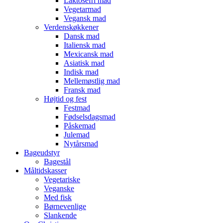
Laktosefri mad
Vegetarmad
Vegansk mad
Verdenskøkkener
Dansk mad
Italiensk mad
Mexicansk mad
Asiatisk mad
Indisk mad
Mellemøstlig mad
Fransk mad
Højtid og fest
Festmad
Fødselsdagsmad
Påskemad
Julemad
Nytårsmad
Bageudstyr
Bagestål
Måltidskasser
Vegetariske
Veganske
Med fisk
Børnevenlige
Slankende