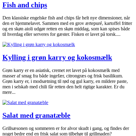
Fish and chips
Den klassiske engelske fish and chips får helt nye dimensioner, når
den er hjemmelavet. Sammen med en grov ærtepuré, kartoffel fritter
og en skøn aioli udgør retten en skøn middag, som kan spises både
til hverdag eller serveres for gæster. Fisken er lavet på torsk....
Kylling i grøn karry og kokosmælk
Grøn karry er en asiatisk, cremet ret lavet på kokosmælk med
masser af smag fra både ingefær, citrongræs og frisk basilikum.
Grøn karry er, i modsætning til rød og gul karry, en mildere paste,
men i selskab med chili får retten den helt rigtige karakter. Er du
mere...
Salat med granatæble
Grillsæsonen og sommeren er for alvor skudt i gang, og findes der
noget bedre end en frisk salat som tilbehør til grillmaden?