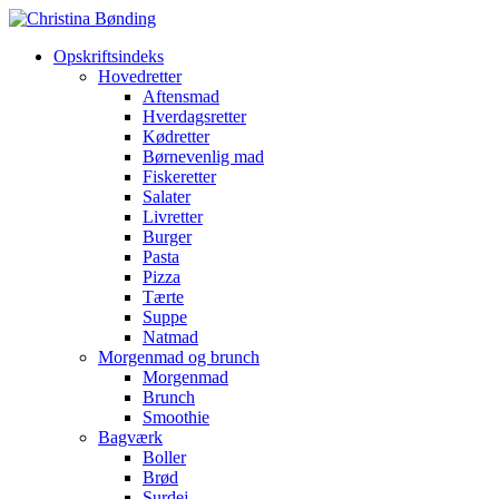
Opskriftsindeks
Hovedretter
Aftensmad
Hverdagsretter
Kødretter
Børnevenlig mad
Fiskeretter
Salater
Livretter
Burger
Pasta
Pizza
Tærte
Suppe
Natmad
Morgenmad og brunch
Morgenmad
Brunch
Smoothie
Bagværk
Boller
Brød
Surdej