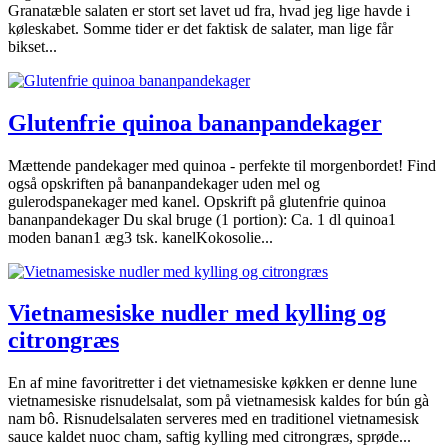
Granatæble salaten er stort set lavet ud fra, hvad jeg lige havde i
køleskabet. Somme tider er det faktisk de salater, man lige får
bikset...
Glutenfrie quinoa bananpandekager
Mættende pandekager med quinoa - perfekte til morgenbordet! Find
også opskriften på bananpandekager uden mel og
gulerodspanekager med kanel. Opskrift på glutenfrie quinoa
bananpandekager Du skal bruge (1 portion): Ca. 1 dl quinoa1
moden banan1 æg3 tsk. kanelKokosolie...
Vietnamesiske nudler med kylling og
citrongræs
En af mine favoritretter i det vietnamesiske køkken er denne lune
vietnamesiske risnudelsalat, som på vietnamesisk kaldes for bún gà
nam bô. Risnudelsalaten serveres med en traditionel vietnamesisk
sauce kaldet nuoc cham, saftig kylling med citrongræs, sprøde...