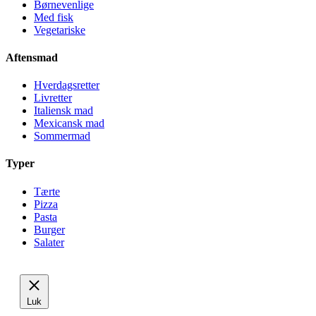
Børnevenlige
Med fisk
Vegetariske
Aftensmad
Hverdagsretter
Livretter
Italiensk mad
Mexicansk mad
Sommermad
Typer
Tærte
Pizza
Pasta
Burger
Salater
Luk