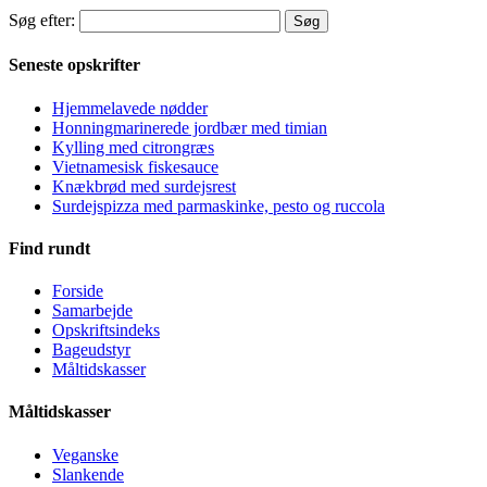
Søg efter:
Seneste opskrifter
Hjemmelavede nødder
Honningmarinerede jordbær med timian
Kylling med citrongræs
Vietnamesisk fiskesauce
Knækbrød med surdejsrest
Surdejspizza med parmaskinke, pesto og ruccola
Find rundt
Forside
Samarbejde
Opskriftsindeks
Bageudstyr
Måltidskasser
Måltidskasser
Veganske
Slankende