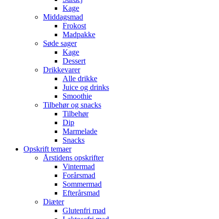
Kage
Middagsmad
Frokost
Madpakke
Søde sager
Kage
Dessert
Drikkevarer
Alle drikke
Juice og drinks
Smoothie
Tilbehør og snacks
Tilbehør
Dip
Marmelade
Snacks
Opskrift temaer
Årstidens opskrifter
Vintermad
Forårsmad
Sommermad
Efterårsmad
Diæter
Glutenfri mad