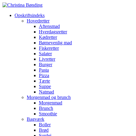
Opskriftsindeks
Hovedretter
Aftensmad
Hverdagsretter
Kødretter
Børnevenlig mad
Fiskeretter
Salater
Livretter
Burger
Pasta
Pizza
Tærte
Suppe
Natmad
Morgenmad og brunch
Morgenmad
Brunch
Smoothie
Bagværk
Boller
Brød
Surdej