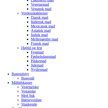
Laktosefri mad
Vegetarmad
Vegansk mad
Verdenskøkkener
Dansk mad
Italiensk mad
Mexicansk mad
Asiatisk mad
Indisk mad
Mellemøstlig mad
Fransk mad
Højtid og fest
Festmad
Fødselsdagsmad
Påskemad
Julemad
Nytårsmad
Bageudstyr
Bagestål
Måltidskasser
Vegetariske
Veganske
Med fisk
Børnevenlige
Slankende